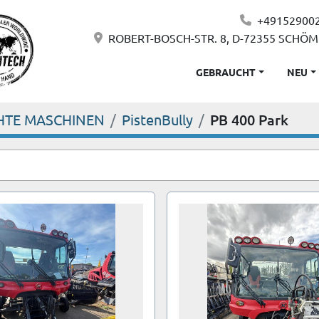
+49152900
ROBERT-BOSCH-STR. 8, D-72355 SCHÖ
GEBRAUCHT
NEU
HTE MASCHINEN
PistenBully
PB 400 Park