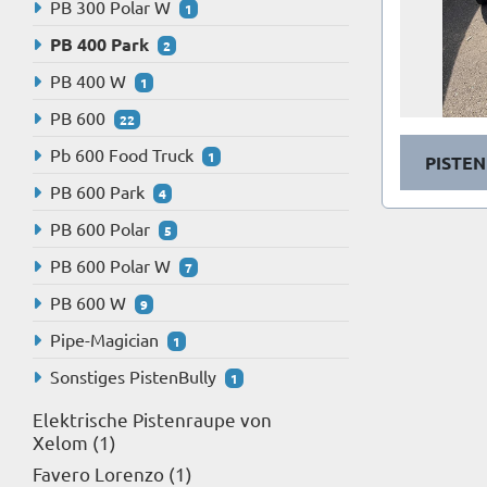
PB 300 Polar W
1
PB 400 Park
2
PB 400 W
1
PB 600
22
Pb 600 Food Truck
1
PISTEN
PB 600 Park
4
PB 600 Polar
5
PB 600 Polar W
7
PB 600 W
9
Pipe-Magician
1
Sonstiges PistenBully
1
Elektrische Pistenraupe von
Xelom
1
Favero Lorenzo
1