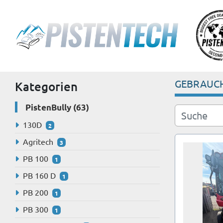
GEBRAUC
Kategorien
PistenBully
63
130D
2
Agritech
3
PB 100
1
PB 160 D
1
PB 200
1
PB 300
1