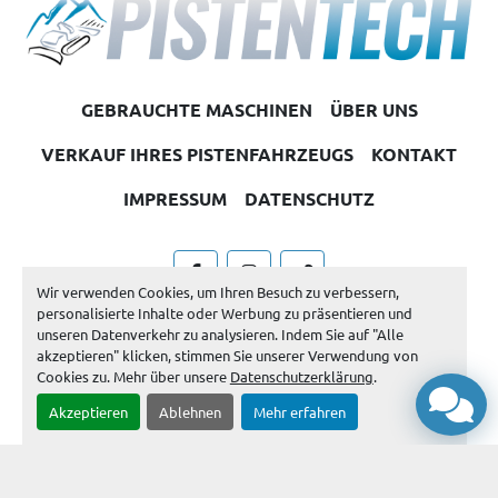
GEBRAUCHTE MASCHINEN
ÜBER UNS
VERKAUF IHRES PISTENFAHRZEUGS
KONTAKT
IMPRESSUM
DATENSCHUTZ
facebook
instagram
other
Wir verwenden Cookies, um Ihren Besuch zu verbessern,
personalisierte Inhalte oder Werbung zu präsentieren und
Machinio System
-Website von
Machinio
unseren Datenverkehr zu analysieren. Indem Sie auf "Alle
akzeptieren" klicken, stimmen Sie unserer Verwendung von
Cookie-Einstellungen
Cookies zu. Mehr über unsere
Datenschutzerklärung
.
Akzeptieren
Ablehnen
Mehr erfahren